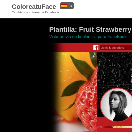
ColoreatuFace
ES
Cambia los colores de Facebook
EN
Plantilla: Fruit Strawberry
Vista previa de la plantilla para FaceBook