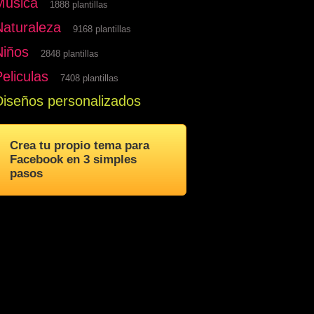
Musica
1888 plantillas
Naturaleza
9168 plantillas
Niños
2848 plantillas
eliculas
7408 plantillas
Diseños personalizados
Crea tu propio tema para
Facebook en 3 simples
pasos