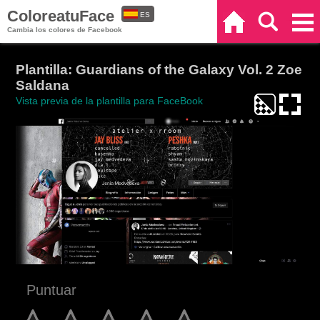
ColoreatuFace
ES
Inicio
Buscar
Categorías
Cambia los colores de Facebook
EN
Plantilla: Guardians of the Galaxy Vol. 2 Zoe
Saldana
Vista previa de la plantilla para FaceBook
Puntuar