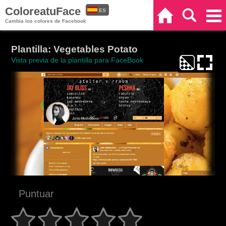
ColoreatuFace
ES
Inicio
Buscar
Categorías
Cambia los colores de Facebook
EN
Plantilla: Vegetables Potato
Vista previa de la plantilla para FaceBook
Puntuar