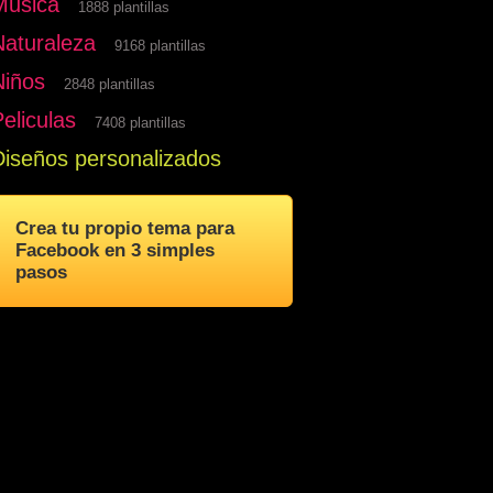
Musica
1888 plantillas
Naturaleza
9168 plantillas
Niños
2848 plantillas
eliculas
7408 plantillas
Diseños personalizados
Crea tu propio tema para
Facebook en 3 simples
pasos