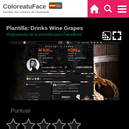
ColoreatuFace
ES
Inicio
Buscar
Categorías
Cambia los colores de Facebook
EN
Plantilla: Drinks Wine Grapes
Vista previa de la plantilla para FaceBook
Puntuar