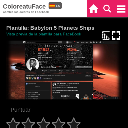
ColoreatuFace
ES
Inicio
Buscar
Categorías
Cambia los colores de Facebook
EN
Plantilla: Babylon 5 Planets Ships
Vista previa de la plantilla para FaceBook
Puntuar