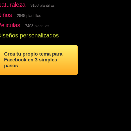
Naturaleza
9168 plantillas
Niños
2848 plantillas
eliculas
7408 plantillas
Diseños personalizados
Crea tu propio tema para
Facebook en 3 simples
pasos