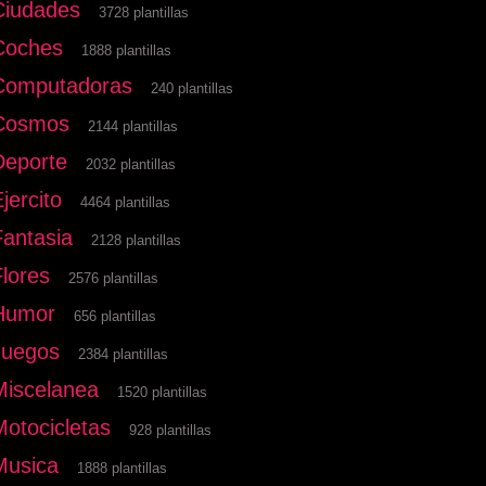
Ciudades
3728 plantillas
Coches
1888 plantillas
Computadoras
240 plantillas
Cosmos
2144 plantillas
Deporte
2032 plantillas
jercito
4464 plantillas
Fantasia
2128 plantillas
Flores
2576 plantillas
Humor
656 plantillas
Juegos
2384 plantillas
Miscelanea
1520 plantillas
Motocicletas
928 plantillas
Musica
1888 plantillas