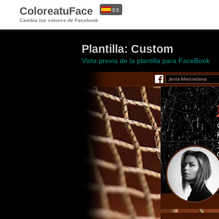
ColoreatuFace
ES
Cambia los colores de Facebook
EN
Plantilla: Custom
Vista previa de la plantilla para FaceBook