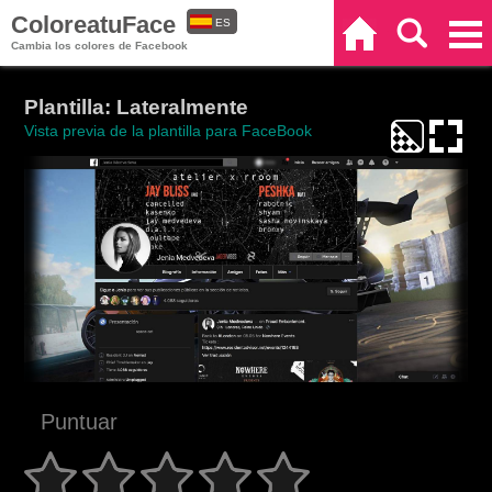
ColoreatuFace
ES
Inicio
Buscar
Categorías
Cambia los colores de Facebook
EN
Plantilla: Lateralmente
Vista previa de la plantilla para FaceBook
Puntuar