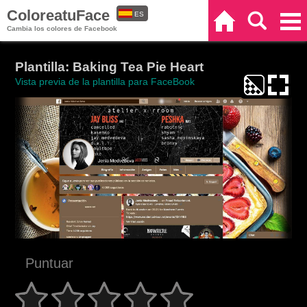
ColoreatuFace
ES
Inicio
Buscar
Categorías
Cambia los colores de Facebook
EN
Plantilla: Baking Tea Pie Heart
Vista previa de la plantilla para FaceBook
Puntuar