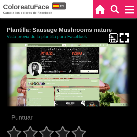
ColoreatuFace
ES
Inicio
Buscar
Categorías
Cambia los colores de Facebook
EN
Plantilla: Sausage Mushrooms nature
Vista previa de la plantilla para FaceBook
Puntuar