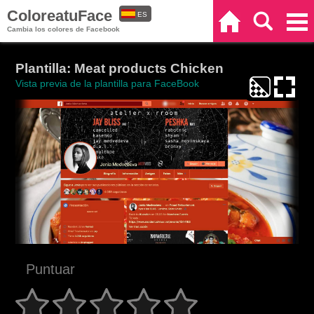
ColoreatuFace
ES
Inicio
Buscar
Categorías
Cambia los colores de Facebook
EN
Plantilla: Meat products Chicken
Vista previa de la plantilla para FaceBook
Puntuar