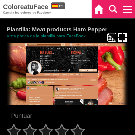
ColoreatuFace
ES
Inicio
Buscar
Categorías
Cambia los colores de Facebook
EN
Plantilla: Meat products Ham Pepper
Vista previa de la plantilla para FaceBook
Puntuar