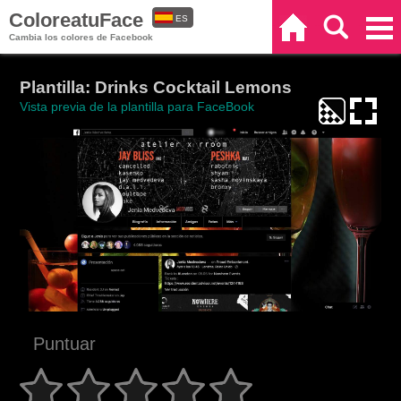
ColoreatuFace
ES
Inicio
Buscar
Categorías
Cambia los colores de Facebook
EN
Plantilla: Drinks Cocktail Lemons
Vista previa de la plantilla para FaceBook
Puntuar