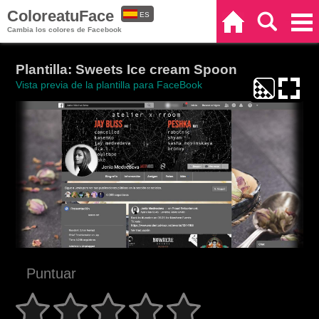
ColoreatuFace
ES
Inicio
Buscar
Categorías
Cambia los colores de Facebook
EN
Plantilla: Sweets Ice cream Spoon
Vista previa de la plantilla para FaceBook
Puntuar