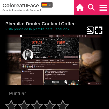
ColoreatuFace
ES
Inicio
Buscar
Categorías
Cambia los colores de Facebook
EN
Plantilla: Drinks Cocktail Coffee
Vista previa de la plantilla para FaceBook
Puntuar