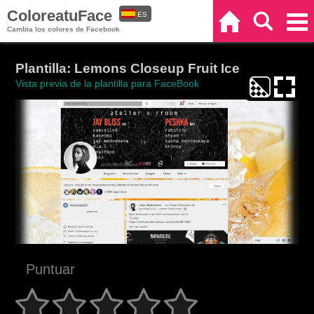
ColoreatuFace
ES
Inicio
Buscar
Categorías
Cambia los colores de Facebook
EN
Plantilla: Lemons Closeup Fruit Ice
Vista previa de la plantilla para FaceBook
Puntuar