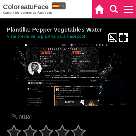
ColoreatuFace
ES
Inicio
Buscar
Categorías
Cambia los colores de Facebook
EN
Plantilla: Pepper Vegetables Water
Vista previa de la plantilla para FaceBook
Puntuar