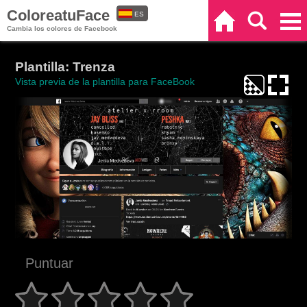
ColoreatuFace
ES
Inicio
Buscar
Categorías
Cambia los colores de Facebook
EN
Plantilla: Trenza
Vista previa de la plantilla para FaceBook
Puntuar