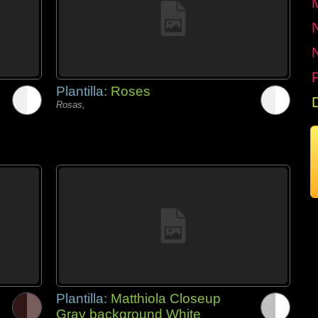
P
Plantilla:
Roses
Rosas,
Plantilla:
Matthiola Closeup
Gray background White