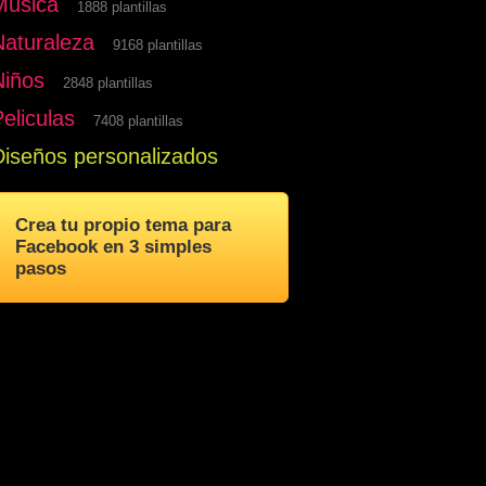
Musica
1888 plantillas
Naturaleza
9168 plantillas
Niños
2848 plantillas
eliculas
7408 plantillas
Diseños personalizados
Crea tu propio tema para
Facebook en 3 simples
pasos