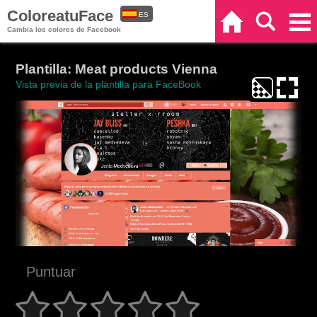
ColoreatuFace
ES
Inicio
Buscar
Categorías
Cambia los colores de Facebook
EN
Plantilla: Meat products Vienna
Vista previa de la plantilla para FaceBook
Puntuar