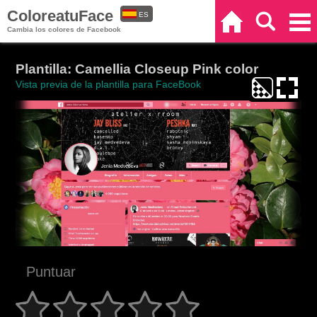
ColoreatuFace
ES
Inicio
Buscar
Categorías
Cambia los colores de Facebook
EN
Plantilla: Camellia Closeup Pink color
Vista previa de la plantilla para FaceBook
Puntuar