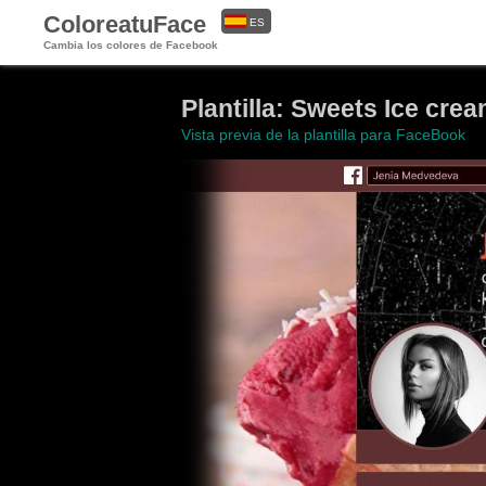
ColoreatuFace
ES
Cambia los colores de Facebook
EN
Plantilla: Sweets Ice cre
Vista previa de la plantilla para FaceBook