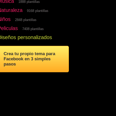
Musica
1888 plantillas
Naturaleza
9168 plantillas
Niños
2848 plantillas
eliculas
7408 plantillas
Diseños personalizados
Crea tu propio tema para
Facebook en 3 simples
pasos