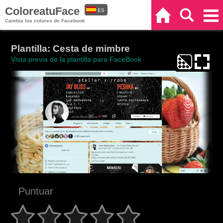
ColoreatuFace
ES
Inicio
Buscar
Categorías
Cambia los colores de Facebook
EN
Plantilla: Cesta de mimbre
Vista previa de la plantilla para FaceBook
Puntuar