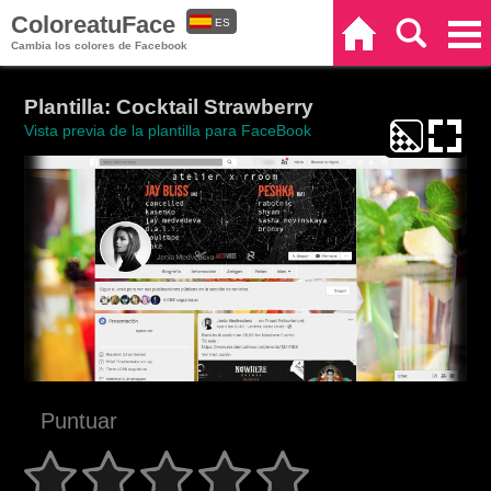
ColoreatuFace
ES
Inicio
Buscar
Categorías
Cambia los colores de Facebook
EN
Plantilla: Cocktail Strawberry
Vista previa de la plantilla para FaceBook
Puntuar