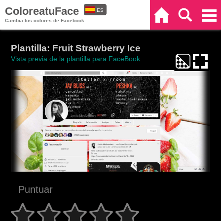
ColoreatuFace
ES
Inicio
Buscar
Categorías
Cambia los colores de Facebook
EN
Plantilla: Fruit Strawberry Ice
Vista previa de la plantilla para FaceBook
Puntuar