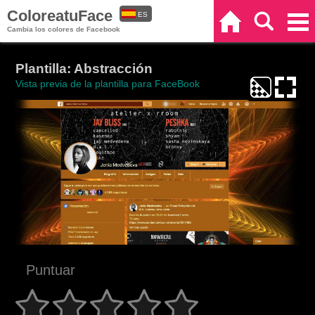
ColoreatuFace
ES
Inicio
Buscar
Categorías
Cambia los colores de Facebook
EN
Plantilla: Abstracción
Vista previa de la plantilla para FaceBook
Puntuar