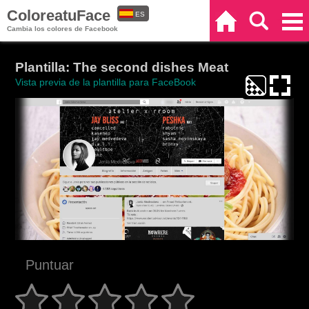
ColoreatuFace
ES
Inicio
Buscar
Categorías
Cambia los colores de Facebook
EN
Plantilla: The second dishes Meat
Vista previa de la plantilla para FaceBook
Puntuar