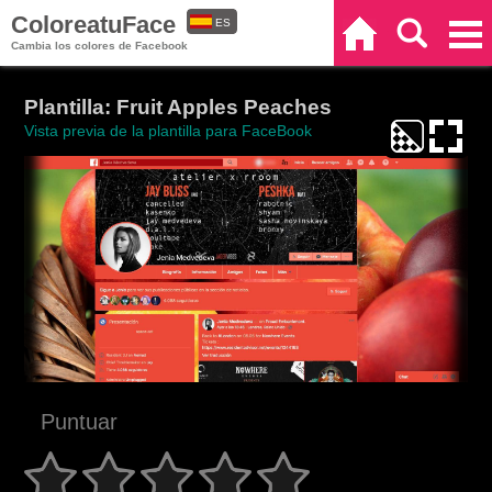
ColoreatuFace
ES
Inicio
Buscar
Categorías
Cambia los colores de Facebook
EN
Plantilla: Fruit Apples Peaches
Vista previa de la plantilla para FaceBook
Puntuar