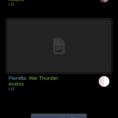
I-15
Plantilla:
War Thunder
Avións
I-15