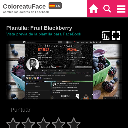
ColoreatuFace
ES
Inicio
Buscar
Categorías
Cambia los colores de Facebook
EN
Plantilla: Fruit Blackberry
Vista previa de la plantilla para FaceBook
Puntuar