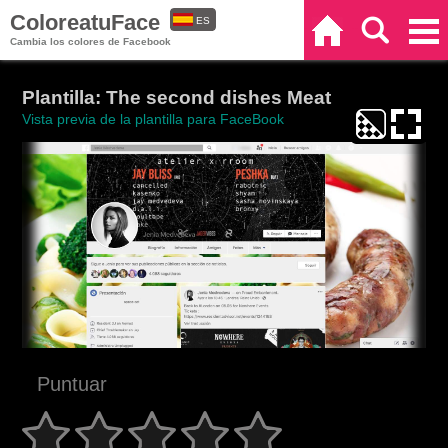
ColoreatuFace
ES
Inicio
Buscar
Categorías
Cambia los colores de Facebook
EN
Plantilla: The second dishes Meat
Vista previa de la plantilla para FaceBook
Puntuar