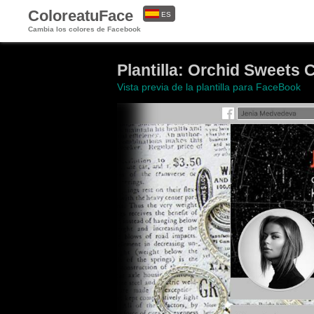
ColoreatuFace
ES
Cambia los colores de Facebook
EN
Plantilla: Orchid Sweets 
Vista previa de la plantilla para FaceBook