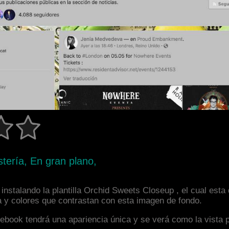
ería, En gran plano,
instalando la plantilla Orchid Sweets Closeup , el cual est
a y colores que contrastan con esta imagen de fondo.
facebook tendrá una apariencia única y se verá como la vista 