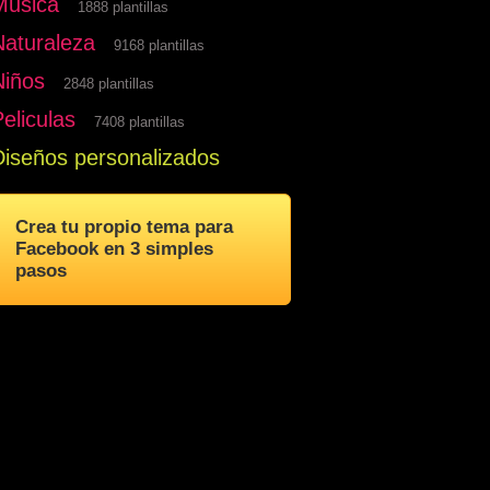
Musica
1888 plantillas
Naturaleza
9168 plantillas
Niños
2848 plantillas
eliculas
7408 plantillas
Diseños personalizados
Crea tu propio tema para
Facebook en 3 simples
pasos