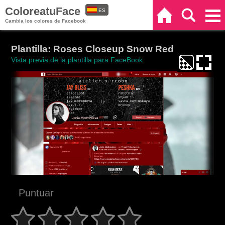
ColoreatuFace
ES
Inicio
Buscar
Categorías
Cambia los colores de Facebook
EN
Plantilla: Roses Closeup Snow Red
Vista previa de la plantilla para FaceBook
Puntuar