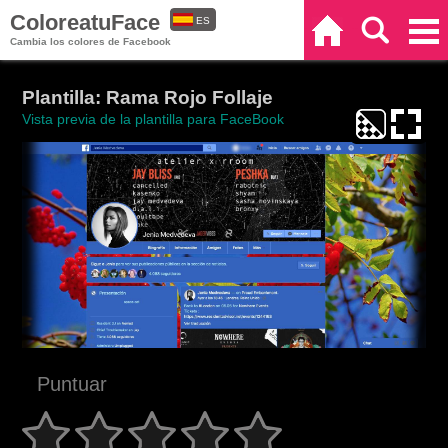
ColoreatuFace
ES
Inicio
Buscar
Categorías
Cambia los colores de Facebook
EN
Plantilla: Rama Rojo Follaje
Vista previa de la plantilla para FaceBook
Puntuar