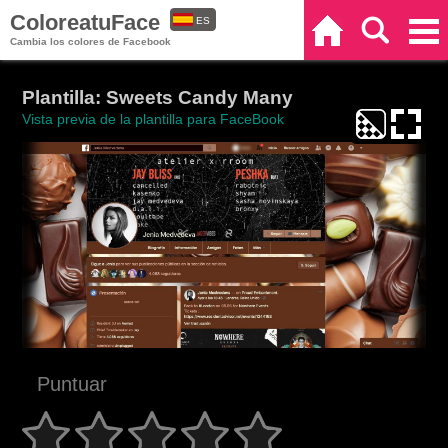
ColoreatuFace
ES
Inicio
Buscar
Categorías
Cambia los colores de Facebook
EN
Plantilla: Sweets Candy Many
Vista previa de la plantilla para FaceBook
Puntuar