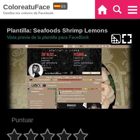
ColoreatuFace
ES
Inicio
Buscar
Categorías
Cambia los colores de Facebook
EN
Plantilla: Seafoods Shrimp Lemons
Vista previa de la plantilla para FaceBook
Puntuar