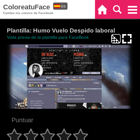
ColoreatuFace
ES
Inicio
Buscar
Categorías
Cambia los colores de Facebook
EN
Plantilla: Humo Vuelo Despido laboral
Vista previa de la plantilla para FaceBook
Puntuar