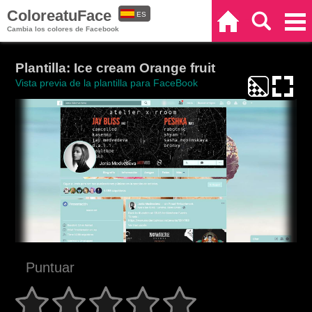
ColoreatuFace
ES
Inicio
Buscar
Categorías
Cambia los colores de Facebook
EN
Plantilla: Ice cream Orange fruit
Vista previa de la plantilla para FaceBook
Puntuar