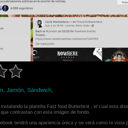
an, Jamón, Sándwich,
nstalando la plantilla Fast food Butterbrot , el cual esta d
s que contrastan con esta imagen de fondo.
facebook tendrá una apariencia única y se verá como la vista 