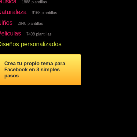
Musica
1888 plantillas
Naturaleza
9168 plantillas
Niños
2848 plantillas
eliculas
7408 plantillas
Diseños personalizados
Crea tu propio tema para
Facebook en 3 simples
pasos