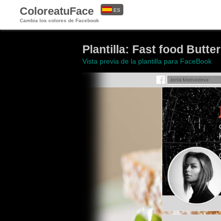
ColoreatuFace
ES
Cambia los colores de Facebook
EN
Plantilla: Fast food Butte
Vista previa de la plantilla para FaceBook