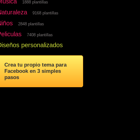
Musica
1888 plantillas
Naturaleza
9168 plantillas
Niños
2848 plantillas
eliculas
7408 plantillas
Diseños personalizados
Crea tu propio tema para
Facebook en 3 simples
pasos