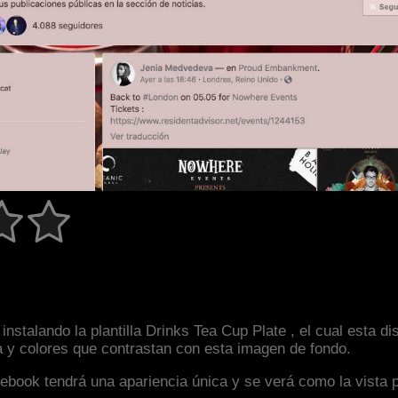
nstalando la plantilla Drinks Tea Cup Plate , el cual esta 
a y colores que contrastan con esta imagen de fondo.
facebook tendrá una apariencia única y se verá como la vista 