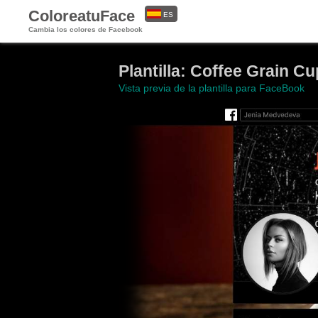
ColoreatuFace
ES
Cambia los colores de Facebook
EN
Plantilla: Coffee Grain C
Vista previa de la plantilla para FaceBook