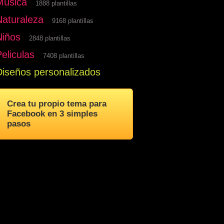
Musica
1888 plantillas
Naturaleza
9168 plantillas
Niños
2848 plantillas
eliculas
7408 plantillas
Diseños personalizados
Crea tu propio tema para
Facebook en 3 simples
pasos