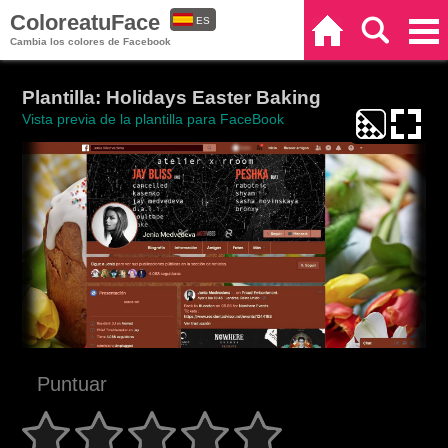
ColoreatuFace
ES
Inicio
Buscar
Categorías
Cambia los colores de Facebook
EN
Plantilla: Holidays Easter Baking
Vista previa de la plantilla para FaceBook
Puntuar