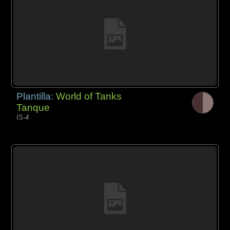
Plantilla:
World of Tanks
Tanque
IS-4