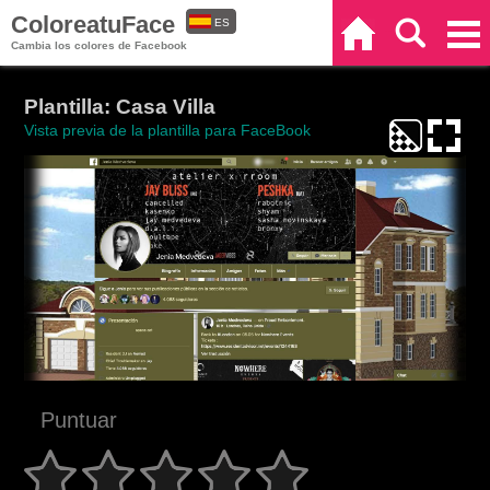
ColoreatuFace
ES
Inicio
Buscar
Categorías
Cambia los colores de Facebook
EN
Plantilla: Casa Villa
Vista previa de la plantilla para FaceBook
Puntuar