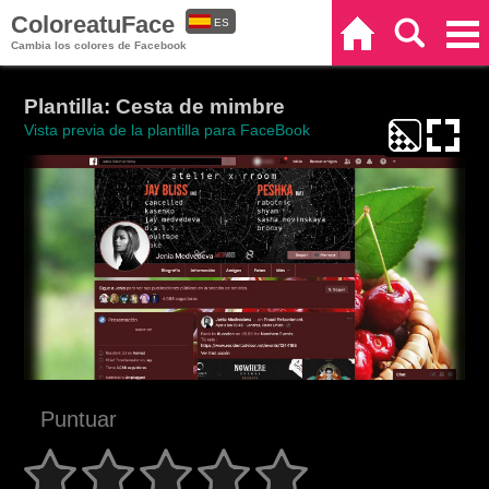
ColoreatuFace
ES
Inicio
Buscar
Categorías
Cambia los colores de Facebook
EN
Plantilla: Cesta de mimbre
Vista previa de la plantilla para FaceBook
Puntuar