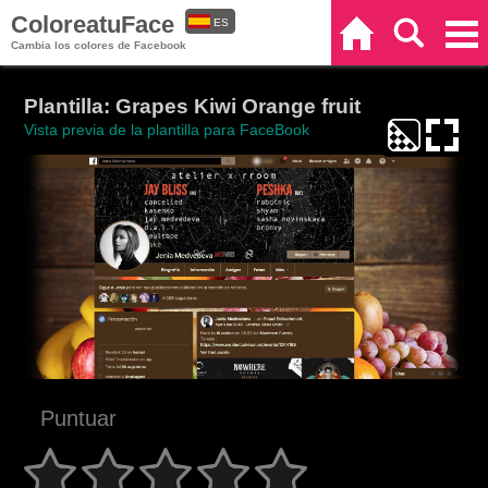
ColoreatuFace
ES
Inicio
Buscar
Categorías
Cambia los colores de Facebook
EN
Plantilla: Grapes Kiwi Orange fruit
Vista previa de la plantilla para FaceBook
Puntuar