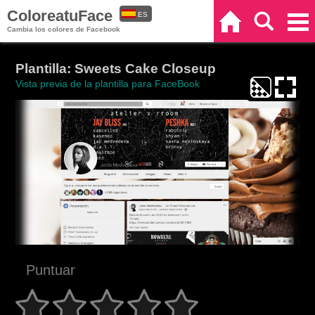
ColoreatuFace
ES
Inicio
Buscar
Categorías
Cambia los colores de Facebook
EN
Plantilla: Sweets Cake Closeup
Vista previa de la plantilla para FaceBook
Puntuar