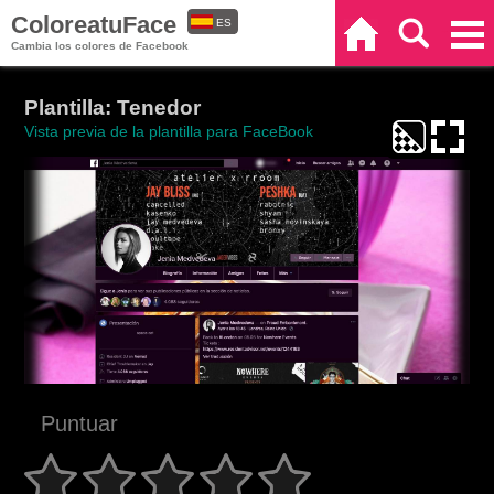
ColoreatuFace
ES
Inicio
Buscar
Categorías
Cambia los colores de Facebook
EN
Plantilla: Tenedor
Vista previa de la plantilla para FaceBook
Puntuar