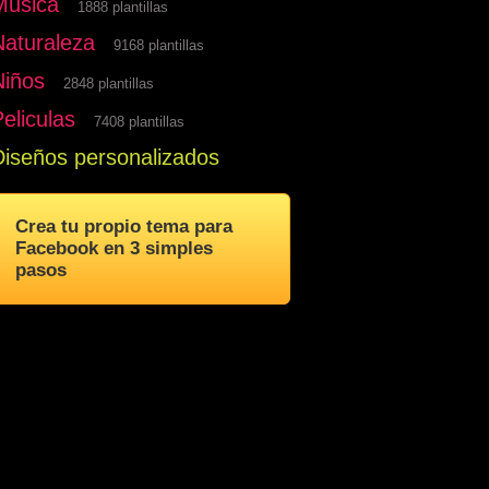
Musica
1888 plantillas
Naturaleza
9168 plantillas
Niños
2848 plantillas
eliculas
7408 plantillas
Diseños personalizados
Crea tu propio tema para
Facebook en 3 simples
pasos