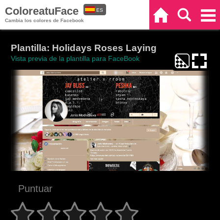
ColoreatuFace
ES
Inicio
Buscar
Categorías
Cambia los colores de Facebook
EN
Plantilla: Holidays Roses Laying
Vista previa de la plantilla para FaceBook
Puntuar