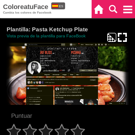
ColoreatuFace
ES
Inicio
Buscar
Categorías
Cambia los colores de Facebook
EN
Plantilla: Pasta Ketchup Plate
Vista previa de la plantilla para FaceBook
Puntuar